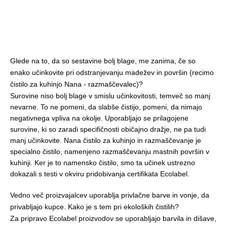
Glede na to, da so sestavine bolj blage, me zanima, če so
enako učinkovite pri odstranjevanju madežev in površin (recimo
čistilo za kuhinjo Nana - razmaščevalec)?
Surovine niso bolj blage v smislu učinkovitosti, temveč so manj
nevarne. To ne pomeni, da slabše čistijo, pomeni, da nimajo
negativnega vpliva na okolje. Uporabljajo se prilagojene
surovine, ki so zaradi specifičnosti običajno dražje, ne pa tudi
manj učinkovite. Nana čistilo za kuhinjo in razmaščevanje je
specialno čistilo, namenjeno razmaščevanju mastnih površin v
kuhinji. Ker je to namensko čistilo, smo ta učinek ustrezno
dokazali s testi v okviru pridobivanja certifikata Ecolabel.
Vedno več proizvajalcev uporablja privlačne barve in vonje, da
privabljajo kupce. Kako je s tem pri ekoloških čistilih?
Za pripravo Ecolabel proizvodov se uporabljajo barvila in dišave,