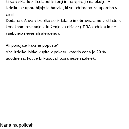
ki so v skladu z Ecolabel kriteriji in ne vplivajo na okolje. V
izdelku se uporabljajo le barvila, ki so odobrena za uporabo v
živilih.
Dodane dišave v izdelku so izdelane in obravnavane v skladu s
kodeksom ravnanja združenja za dišave (IFRA kodeks) in ne
vsebujejo nevarnih alergenov.
Ali ponujate kakšne popuste?
Vse izdelke lahko kupite v paketu, katerih cena je 20 %
ugodnejša, kot če bi kupovali posamezen izdelek.
Nana na policah