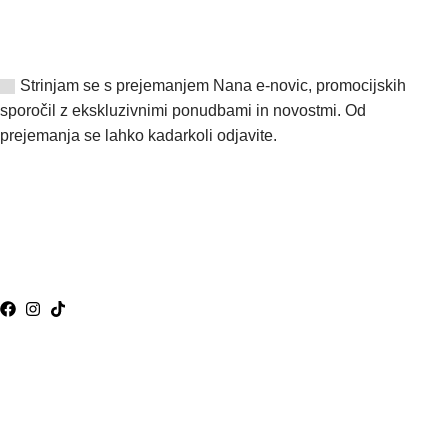
Strinjam se s prejemanjem Nana e-novic, promocijskih
sporočil z ekskluzivnimi ponudbami in novostmi. Od
prejemanja se lahko kadarkoli odjavite.
VAM LAHKO POMAGAMO?
nana@nana.eco
070 53 53 00
Pogosta vprašanja
Pišite nam
Sledite nam:
© NANA Vse pravice pridržane.
Pogoji poslovanja
Načini plačila in dostave
Vračilo blaga