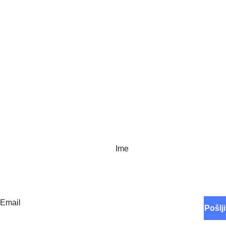
O NANI
Navdih narave
Ustvarjamo nanavade
Vsi Nana izdelki
Polnila
Paketi ugodnosti
E novice
Ime
Email