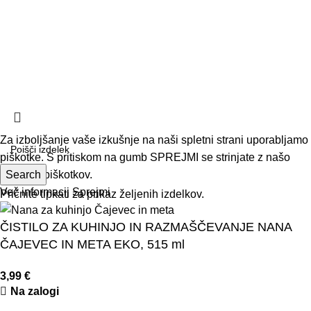
Politika zasebnosti
Pogoji poslovanja
Načini plačila in dostave
Vračilo blaga
Politika zasebnosti
Paketi -20% Koda: PAKET | Brezplačna dostava nad 40 €
Za izboljšanje vaše izkušnje na naši spletni strani uporabljamo
piškotke. S pritiskom na gumb SPREJMI se strinjate z našo
uporabo piškotkov.
Search
Več informacij
Sprejmi
Pričnite tipkati za prikaz željenih izdelkov.
ČISTILO ZA KUHINJO IN RAZMAŠČEVANJE NANA
ČAJEVEC IN META EKO, 515 ml
3,99
€
Na zalogi