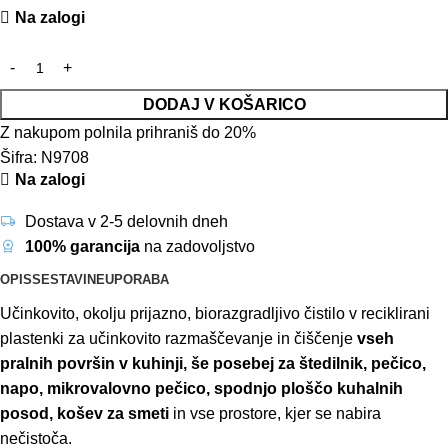
Na zalogi
DODAJ V KOŠARICO
Z nakupom polnila prihraniš do 20%
Šifra:
N9708
Na zalogi
Dostava v 2-5 delovnih dneh
100% garancija
na zadovoljstvo
OPIS
SESTAVINE
UPORABA
Učinkovito, okolju prijazno, biorazgradljivo čistilo v reciklirani
plastenki za učinkovito razmaščevanje in čiščenje
vseh
pralnih površin v kuhinji, še posebej za štedilnik, pečico,
napo, mikrovalovno pečico, spodnjo ploščo kuhalnih
posod, košev za smeti
in vse prostore, kjer se nabira
nečistoča.