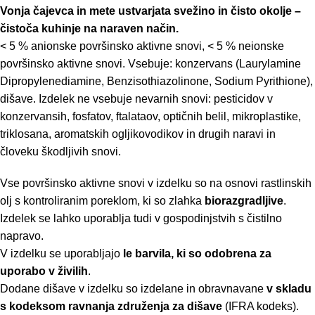
Vonja čajevca in mete ustvarjata svežino in čisto okolje –
čistoča kuhinje na naraven način.
< 5 % anionske površinsko aktivne snovi, < 5 % neionske
površinsko aktivne snovi. Vsebuje: konzervans (Laurylamine
Dipropylenediamine, Benzisothiazolinone, Sodium Pyrithione),
dišave. Izdelek ne vsebuje nevarnih snovi: pesticidov v
konzervansih, fosfatov, ftalataov, optičnih belil, mikroplastike,
triklosana, aromatskih ogljikovodikov in drugih naravi in
človeku škodljivih snovi.
Vse površinsko aktivne snovi v izdelku so na osnovi rastlinskih
olj s kontroliranim poreklom, ki so zlahka
biorazgradljive
.
Izdelek se lahko uporablja tudi v gospodinjstvih s čistilno
napravo.
V izdelku se uporabljajo
le barvila, ki so odobrena za
uporabo v živilih
.
Dodane dišave v izdelku so izdelane in obravnavane
v skladu
s kodeksom ravnanja združenja za dišave
(IFRA kodeks).