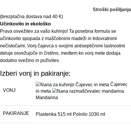
Stroški pošiljanja
(brezplačna dostava nad 40 €)
Učinkovito in ekološko
Prava osvežitev za vašo kuhinjo! Ta posebna formula se
učinkovito spopada z maščobnimi madeži in trdovratnimi
nečistočami. Vonj čajevca s svojimi antiseptičnimi lastnostmi
deluje osvežujoče in čistilno, medtem ko vonj mete dodaja
dodatno svežino in poživitev.
Izberi vonj in pakiranje:
Čajevec
VONJ
in meta
Mandarina
PAKIRANJE
Plastenka 515 ml
Polnilo 1030 ml