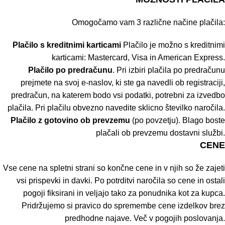
Omogočamo vam 3 različne načine plačila:
Plačilo s kreditnimi karticami
Plačilo je možno s kreditnimi
karticami: Mastercard, Visa in American Express.
Plačilo po predračunu
. Pri izbiri plačila po predračunu
prejmete na svoj e-naslov, ki ste ga navedli ob registraciji,
predračun, na katerem bodo vsi podatki, potrebni za izvedbo
plačila. Pri plačilu obvezno navedite sklicno številko naročila.
Plačilo z gotovino ob prevzemu
(po povzetju). Blago boste
plačali ob prevzemu dostavni službi.
CENE
Vse cene na spletni strani so končne cene in v njih so že zajeti
vsi prispevki in davki. Po potrditvi naročila so cene in ostali
pogoji fiksirani in veljajo tako za ponudnika kot za kupca.
Pridržujemo si pravico do spremembe cene izdelkov brez
predhodne najave. Več v
pogojih poslovanja
.