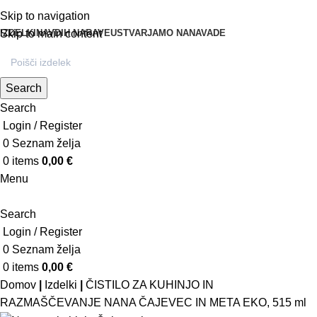
Skip to navigation
IZDELKI
NAVDIH NARAVE
USTVARJAMO NANAVADE
Skip to main content
Search
Search
Login / Register
0
Seznam želja
0
items
0,00
€
Menu
Search
Login / Register
0
Seznam želja
0
items
0,00
€
Domov
|
Izdelki
|
ČISTILO ZA KUHINJO IN
RAZMAŠČEVANJE NANA ČAJEVEC IN META EKO, 515 ml