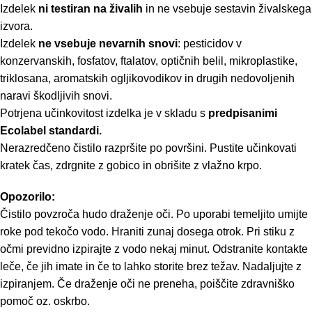
Izdelek
ni testiran na živalih
in ne vsebuje sestavin živalskega
izvora.
Izdelek
ne vsebuje nevarnih snovi
: pesticidov v
konzervanskih, fosfatov, ftalatov, optičnih belil, mikroplastike,
triklosana, aromatskih ogljikovodikov in drugih nedovoljenih
naravi škodljivih snovi.
Potrjena učinkovitost izdelka je v skladu s
predpisanimi
Ecolabel standardi.
Nerazredčeno čistilo razpršite po površini. Pustite učinkovati
kratek čas, zdrgnite z gobico in obrišite z vlažno krpo.
Opozorilo:
Čistilo povzroča hudo draženje oči. Po uporabi temeljito umijte
roke pod tekočo vodo. Hraniti zunaj dosega otrok. Pri stiku z
očmi previdno izpirajte z vodo nekaj minut. Odstranite kontakte
leče, če jih imate in če to lahko storite brez težav. Nadaljujte z
izpiranjem. Če draženje oči ne preneha, poiščite zdravniško
pomoč oz. oskrbo.