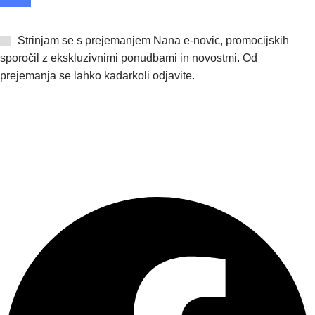
Strinjam se s prejemanjem Nana e-novic, promocijskih
sporočil z ekskluzivnimi ponudbami in novostmi. Od
prejemanja se lahko kadarkoli odjavite.
VAM LAHKO POMAGAMO?
nana@nana.eco
070 53 53 00
Pogosta vprašanja
Pišite nam
Sledite nam: