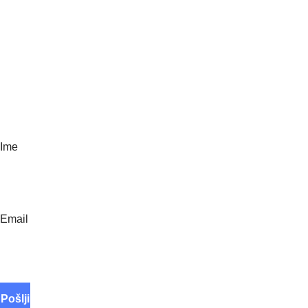
O NANI
Navdih narave
Ustvarjamo nanavade
Vsi Nana izdelki
Polnila
Paketi ugodnosti
E novice
Ime
Email