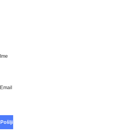
O NANI
Navdih narave
Ustvarjamo nanavade
Vsi Nana izdelki
Polnila
Paketi ugodnosti
E novice
Ime
Email