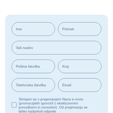
Ime
Priimek
Vaš naslov
Poštna številka
Kraj
Telefonska številka
Email
Strinjanje za prejemanje nana e-novic
Strinjam se s prejemanjem Nana e-novic
(promocijskih sporočil z ekskluzivnimi
ponudbami in novostmi). Od prejemanja se
lahko kadarkoli odjavite.