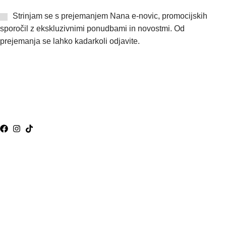
Strinjam se s prejemanjem Nana e-novic, promocijskih
sporočil z ekskluzivnimi ponudbami in novostmi. Od
prejemanja se lahko kadarkoli odjavite.
VAM LAHKO POMAGAMO?
nana@nana.eco
070 53 53 00
Pogosta vprašanja
Pišite nam
Sledite nam:
© NANA Vse pravice pridržane.
Pogoji poslovanja
Načini plačila in dostave
Vračilo blaga
Politika zasebnosti
Pogoji poslovanja