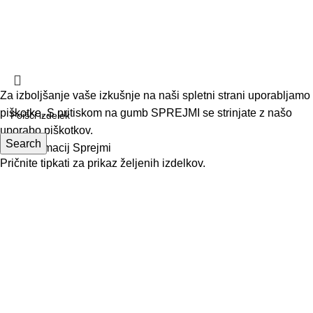
Načini plačila in dostave
Vračilo blaga
Politika zasebnosti
Paketi -20% Koda: PAKET | Brezplačna dostava nad 40 €
Za izboljšanje vaše izkušnje na naši spletni strani uporabljamo
piškotke. S pritiskom na gumb SPREJMI se strinjate z našo
uporabo piškotkov.
Search
Več informacij
Sprejmi
Pričnite tipkati za prikaz željenih izdelkov.